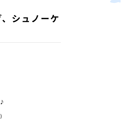
グ、シュノーケ
♪
)