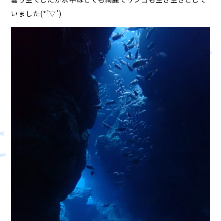
いました(*’▽’)