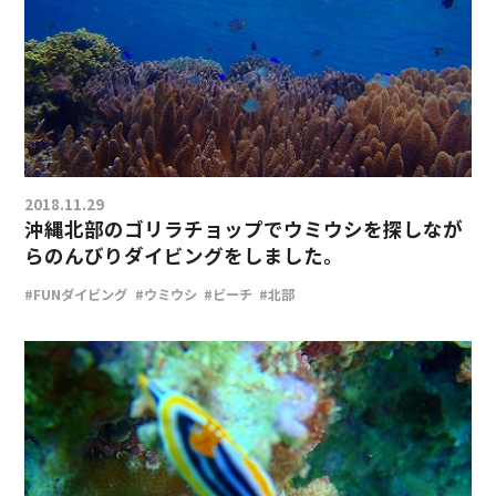
2018.11.29
沖縄北部のゴリラチョップでウミウシを探しなが
らのんびりダイビングをしました。
#FUNダイビング
#ウミウシ
#ビーチ
#北部