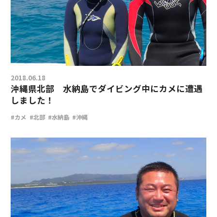
2018.06.18
沖縄県北部 水納島でダイビング中にカメに遭遇
しました！
#カメ
#北部
#水納島
#沖縄