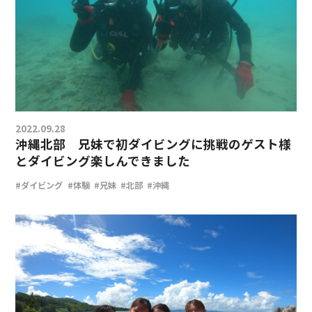
2022.09.28
沖縄北部 兄妹で初ダイビングに挑戦のゲスト様
とダイビング楽しんできました
#ダイビング
#体験
#兄妹
#北部
#沖縄