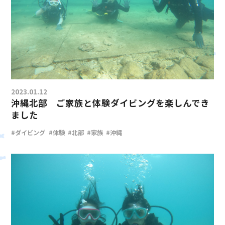
2023.01.12
沖縄北部 ご家族と体験ダイビングを楽しんでき
ました
#ダイビング
#体験
#北部
#家族
#沖縄