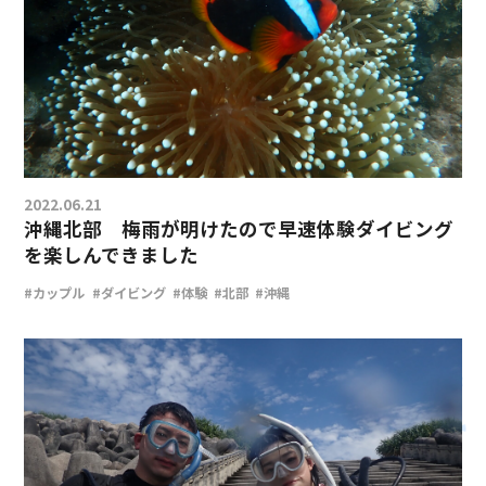
2022.06.21
沖縄北部 梅雨が明けたので早速体験ダイビング
を楽しんできました
#カップル
#ダイビング
#体験
#北部
#沖縄