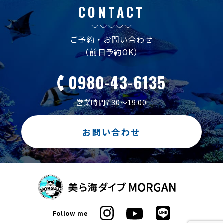
CONTACT
ご予約・お問い合わせ
（前日予約OK）
0980-43-6135
営業時間7:30～19:00
お問い合わせ
Follow me