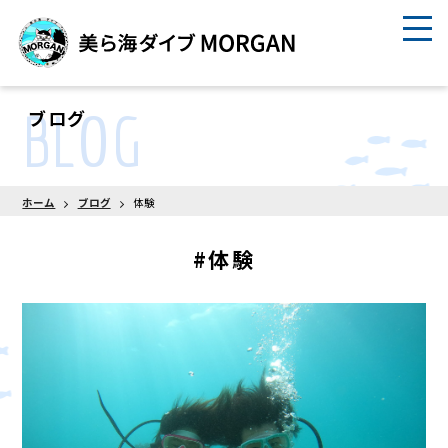
BLOG
ブログ
ホーム
ブログ
体験
#体験