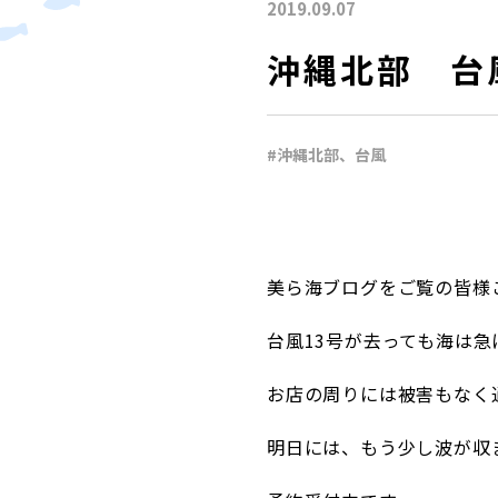
2019.09.07
沖縄北部 台
#沖縄北部、台風
美ら海ブログをご覧の皆様
台風13号が去っても海は
お店の周りには被害もなく
明日には、もう少し波が収ま