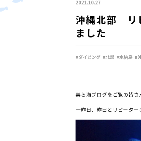
2021.10.27
沖縄北部 リ
ました
#ダイビング
#北部
#水納島
#
美ら海ブログをご覧の皆さ
一昨日、昨日とリピーター